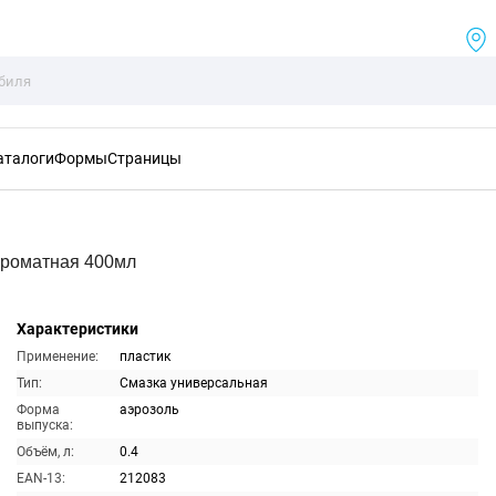
аталоги
Формы
Страницы
Ароматная 400мл
Характеристики
Применение:
пластик
Тип:
Смазка универсальная
Форма
аэрозоль
выпуска:
Объём, л:
0.4
EAN-13:
212083