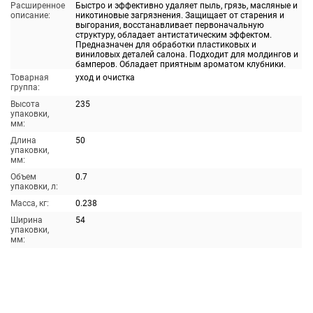
Расширенное
Быстро и эффективно удаляет пыль, грязь, масляные и
описание:
никотиновые загрязнения. Защищает от старения и
выгорания, восстанавливает первоначальную
структуру, обладает антистатическим эффектом.
Предназначен для обработки пластиковых и
виниловых деталей салона. Подходит для молдингов и
бамперов. Обладает приятным ароматом клубники.
Товарная
уход и очистка
группа:
Высота
235
упаковки,
мм:
Длина
50
упаковки,
мм:
Объем
0.7
упаковки, л:
Масса, кг:
0.238
Ширина
54
упаковки,
мм: