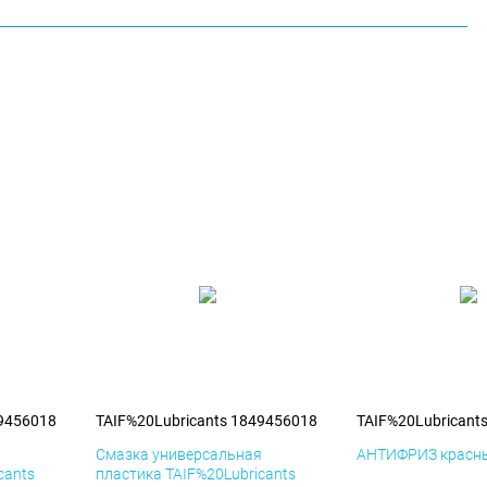
49456018
TAIF%20Lubricants 1849456018
TAIF%20Lubricant
я
Смазка универсальная
АНТИФРИЗ красны
cants
пластика TAIF%20Lubricants