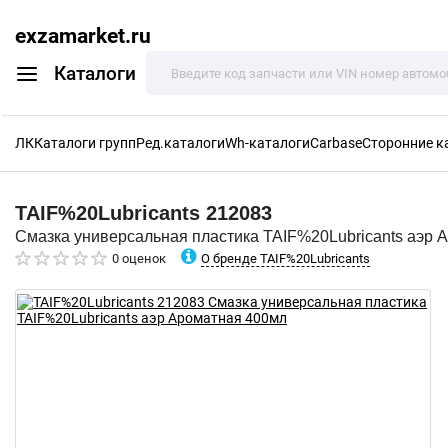
exzamarket.ru
Каталоги
ЛК
Каталоги групп
Ред.каталоги
Wh-каталоги
Carbase
Сторонние к
TAIF%20Lubricants
212083
Смазка универсальная пластика TAIF%20Lubricants аэр 
О бренде TAIF%20Lubricants
0 оценок