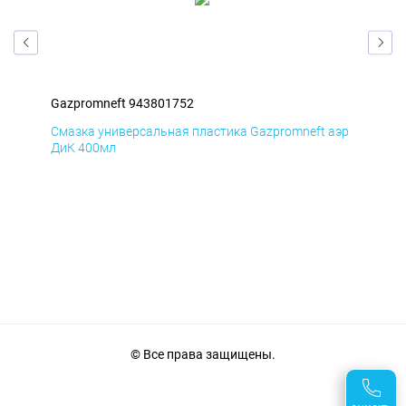
Gazpromneft 943801752
Gaz
аэр
Смазка универсальная пластика Gazpromneft аэр
Сма
ДиК 400мл
ПхВ
© Все права защищены.