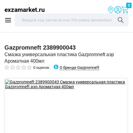
0
exzamarket.ru
Gazpromneft
2389900043
Смазка универсальная пластика Gazpromneft аэр
Ароматная 400мл
О бренде Gazpromneft
0 оценок