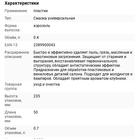
Характеристики
Применение:
пластик
Тип:
Смазка универсальная
Форма
аэрозоль
выпуска:
Объём, л:
0.4
EAN-13:
2389900043
Расширенное
Быстро и эффективно удаляет пыль, грязь, масляные и
описание:
никотиновые загрязнения. Защищает от старения и
выгорания, восстанавливает первоначальную
структуру, обладает антистатическим эффектом.
Предназначен для обработки пластиковых и
виниловых деталей салона. Подходит для молдингов и
бамперов. Обладает приятным ароматом клубники.
Товарная
уход и очистка
группа:
Высота
235
упаковки,
мм:
Длина
50
упаковки,
мм:
Объем
0.7
упаковки, л: