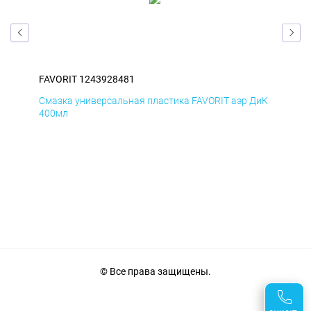
FAVORIT 1243928481
FAV
БмД
Смазка универсальная пластика FAVORIT аэр ДиК
Сма
400мл
40
© Все права защищены.