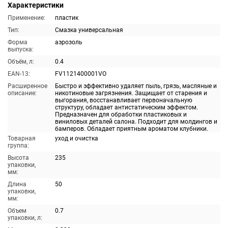
Характеристики
Применение:
пластик
Тип:
Смазка универсальная
Форма
аэрозоль
выпуска:
Объём, л:
0.4
EAN-13:
FV1121400001VO
Расширенное
Быстро и эффективно удаляет пыль, грязь, масляные и
описание:
никотиновые загрязнения. Защищает от старения и
выгорания, восстанавливает первоначальную
структуру, обладает антистатическим эффектом.
Предназначен для обработки пластиковых и
виниловых деталей салона. Подходит для молдингов и
бамперов. Обладает приятным ароматом клубники.
Товарная
уход и очистка
группа:
Высота
235
упаковки,
мм:
Длина
50
упаковки,
мм:
Объем
0.7
упаковки, л: